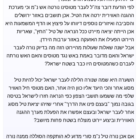
לפי הודעת דובר צה"ל לעבר מטוסינו נורטה אש נ"מ וכי מערכת
ההגנה האווירית ירטה את הטיל. אכן תושבים באזור ירושלים
והסביבה ואיזורים נוספים דיווחו על פיצוץ או הדף המשמעות היא
אכן הייתה יציאה מיירט ככל הנראה של טיל "החץ", שאריות
היירוט הפעילו את האזעקה באזור ערבות הירדן.
אבל ישנה שאלות שעולות מהיירוט הזה מה בדיוק נורה לעבר
ישראל והאם מדובר באמת באש נגד מטוסים והאם האש נורתה
לעברם כשהמטוסים היו כבר בשטח ישראל?
השערה היא שמה שנורה הלילה לעבר ישראל יכול להיות טיל
מסוג אחר והכי היעד אליו כוון היה אחר, האם מטוסי חיל האוויר
שלפי מה ששמעו תושבי הצפון כפי הנראה חזרו לישראל בטיסה
בגובה נמוך "בעצם פינו את הדרך" אחרי שזיהו יציאת טיל מסוג
אחר לעבר ישראל ובעצם אפשרו את הפעלת מערך ההגנה
האווירית וביצוע יירוט מוצלח בשטח פחות מיושב?
אם אכן נורה טיל נ"מ סורי מדוע לא הותקפה הסוללה ממנה נורה