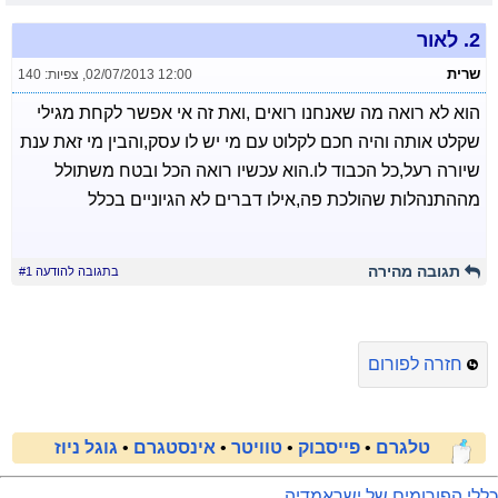
2.
לאור
שרית
02/07/2013 12:00
,
צפיות: 140
הוא לא רואה מה שאנחנו רואים ,ואת זה אי אפשר לקחת מגילי
שקלט אותה והיה חכם לקלוט עם מי יש לו עסק,והבין מי זאת ענת
שיורה רעל,כל הכבוד לו.הוא עכשיו רואה הכל ובטח משתולל
מההתנהלות שהולכת פה,אילו דברים לא הגיוניים בכלל
תגובה מהירה
בתגובה להודעה #1
חזרה לפורום
טלגרם
•
פייסבוק
•
טוויטר
•
אינסטגרם
•
גוגל ניוז
כללי הפורומים של ישראמדיה