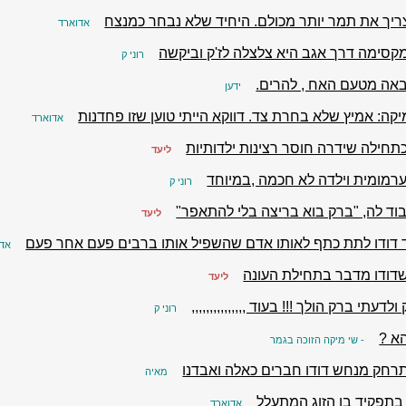
צריך את תמר יותר מכולם. היחיד שלא נבחר כמנצח
אדוארד
מקסימה דרך אגב היא צלצלה לז'ק וביקשה
רוני ק
אה מטעם האח , להרים.
ידען
קה: אמיץ שלא בחרת צד. דווקא הייתי טוען שזו פחדנות
אדוארד
תחילה שידרה חוסר רצינות ילדותיות
ליעד
ערמומית וילדה לא חכמה ,במיוחד
רוני ק
וד לה, "ברק בוא בריצה בלי להתאפר"
ליעד
 דודו לתת כתף לאותו אדם שהשפיל אותו ברבים פעם אחר פעם
אדו
דודו מדבר בתחילת העונה
ליעד
לדעתי ברק הולך !!! בעוד ,,,,,,,,,,,,,,,
רוני ק
הא ?
- שי מיקה הזוכה בגמר
תרחק מנחש דודו חברים כאלה ואבדנו
מאיה
בתפקיד בן הזוג המתעלל
אדוארד