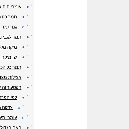
☼
●
עומרי היה 
☼
●
תמר כזו 
☼
o
גם תמר ב
☼
●
תמר לגבי מי
☼
●
מיקה מלכ
☼
●
שי מיקה 
☼
●
תמר כל הכב
☼
●
אצילות מצד
☼
●
הקטע הזה ש
☼
●
לפי הפרק ו
☼
o
צדקנו 
☼
o
עומרי תי
☼
●
האח הגדול 