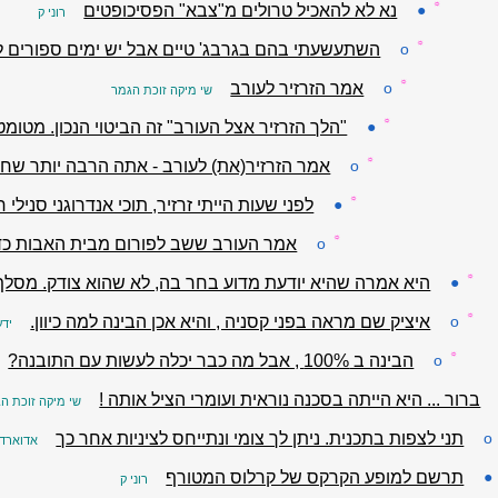
☼
●
נא לא להאכיל טרולים מ"צבא" הפסיכופטים
רוני ק
☼
o
השתעשעתי בהם בגרבג' טיים אבל יש ימים ספורים 
☼
o
אמר הזרזיר לעורב
שי מיקה זוכת הגמר
☼
●
"הלך הזרזיר אצל העורב" זה הביטוי הנכון. מטומ
☼
o
אמר הזרזיר(את) לעורב - אתה הרבה יותר שחו
☼
●
לפני שעות הייתי זרזיר, תוכי אנדרוגני סנילי 
☼
o
אמר העורב ששב לפורום מבית האבות כדי 
☼
●
היא אמרה שהיא יודעת מדוע בחר בה, לא שהוא צודק. מסלף כ
☼
o
איציק שם מראה בפני קסניה , והיא אכן הבינה למה כיוון.
ידע
☼
o
הבינה ב 100% , אבל מה כבר יכלה לעשות עם התובנה?
ברור ... היא הייתה בסכנה נוראית ועומרי הציל אותה !
שי מיקה זוכת ה
o
תני לצפות בתכנית. ניתן לך צומי ונתייחס לציניות אחר כך
אדוארד
●
תרשם למופע הקרקס של קרלוס המטורף
רוני ק