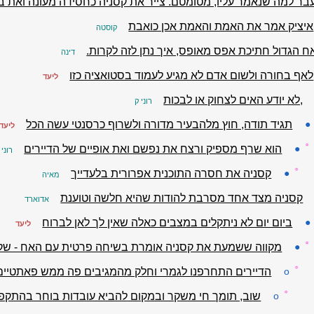
בר למה שנאמר עליו, מטומטם. צייר את קסניה כחסידה מעונה ואת בן 
איציק אמר את האמת והאמת אכן כואבת
קוסטה
ח הגדול חתיכת אפס מאופס, איך נתן לזה לקרות.
דינה
לאף בחורה ולשום אדם לא מגיע לעמוד בסטואציה כזו
ליעד
,לא יודע האים לצחוק או לבכות
רוני ק
●
תגיד תודה, חוץ מלהבעיר מדורה ולשרוף כרסנטי עשה הכל
ליעד
☼
●
הוא שרף מספיק ורצח את נפשם ואת אופיים של הדיירים
רוני 
☼
●
קסניה את חסרה התוכנית אפרורית בלעדייך
מאיה
קסניה מצד אחד מסרבת להודות שהיא חלשה וטוענת
אדוארד
●
ביום יום לא ניתקלים במצבים כאלה שאין לך לאן לברוח
ליעד
☼
●
מקווה ששמעת את קסניה אומרת בשיחה פרטית עם האח - שקרל
☼
o
הדיירים התחרפנו לגמרי וחלק מהמגיבים פה ממש פאתטיים
☼
o
שוב, תומך חי משקר ובמקום להביא עובדות בוחר בהתקפו