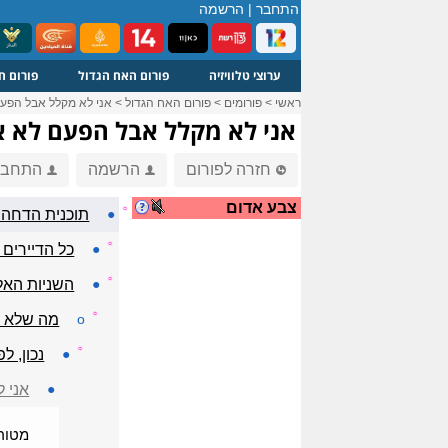
התחבר
|
הרשמה
ערוצי טלוויזיה
פורום האח הגדול
פורום ח
ראשי
>
פורומים
>
פורום האח הגדול
>
אני לא מקלל אבל הפעם 
אני לא מקלל אבל הפעם לא את
חזרה לפורום
הרשמה
התחבר
צבע אדום
☼
●
תוכנית הדחה: 
☼
●
כל הדיירים 
☼
●
השניות האל
☼
o
מה שלא הש
☼
●
נכון, ל
●
אני ל
מטורף