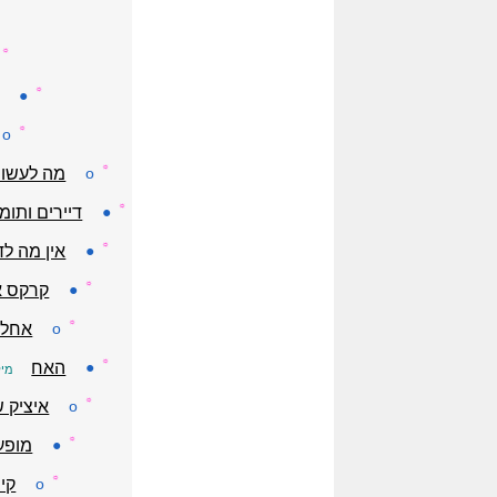
☼
☼
●
☼
o
☼
o
מה לעשות
☼
●
דיירים ותומ
☼
●
אין מה לד
☼
●
קרקס א
☼
o
אחלה
☼
●
האח
מיל
☼
o
איציק ש
☼
●
מופע
☼
o
קי