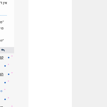
אין ד
"מי
מי 
"דר
ת
☼
●
קס
☼
●
☼
●
הו
☼
●
☼
o
☼
●
☼