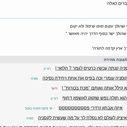
ברים כאלה
 שהולך עקום סופו שיפול ולא יקום
שהולך ישר בסוף הדרך יהיה מאושר "
ך ארץ קדמה לתורה"
גובה מהירה
ניה קנתה עכשיו כרטיס לגמר ? הלואי !
רוני ק
קסניה עומרי זכה בפיס את אחת ויחידה נסיכה
מאיה
א קילל אותה ואותם "מכת בכורות" !
ליעד
הוא חולה נפש שזקוק לאשפוז דחוף
רוני ק
איזה אבחון זרזירי פססססססססס
- שי מיקה הזוכה בגמר
איציק לעולם לא נסלח לך על מה שעשית לקסניה
מאיה