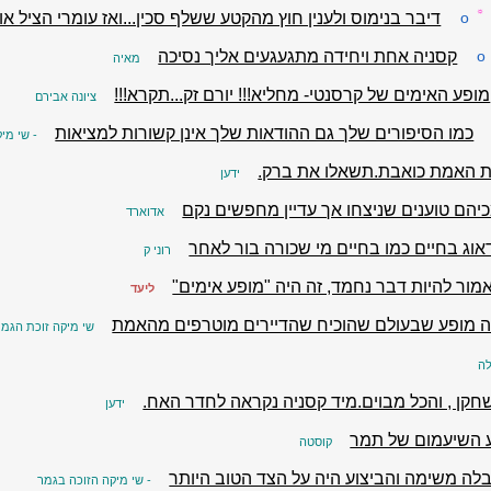
☼
o
דיבר בנימוס ולענין חוץ מהקטע ששלף סכין...ואז עומרי הציל א
o
קסניה אחת ויחידה מתגעגעים אליך נסיכה
מאיה
מופע האימים של קרסנטי- מחליא!!! יורם זק...תקרא!!!
ציונה אבירם
כמו הסיפורים שלך גם ההודאות שלך אינן קשורות למציאות
- שי מי
 האמת כואבת.תשאלו את ברק.
ידען
כיהם טוענים שניצחו אך עדיין מחפשים נקם
אדוארד
אוג בחיים כמו בחיים מי שכורה בור לאחר
רוני ק
מור להיות דבר נחמד, זה היה "מופע אימים"
ליעד
 מופע שבעולם שהוכיח שהדיירים מוטרפים מהאמת
שי מיקה זוכת הגמר
ה
חקן , והכל מבוים.מיד קסניה נקראה לחדר האח.
ידען
 השיעמום של תמר
קוסטה
בלה משימה והביצוע היה על הצד הטוב היותר
- שי מיקה הזוכה בגמר