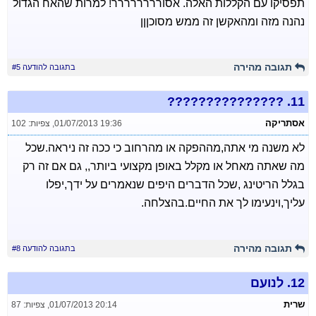
תפסיקו עם הקללות האלה. אסורררררררר! למרות שהאח הגדול
נהנה מזה ומהאקשן זה ממש מסוכןןן
תגובה מהירה
בתגובה להודעה #5
???????????????
11.
אסתריקה
01/07/2013 19:36
,
צפיות: 102
לא משנה מי אתה,מההפקה או מהרחוב כי ככה זה ניראה.שכל
מה שאתה מאחל או מקלל באופן מקצועי ביותר,, גם אם זה רק
בגלל הריטינג ,שכל הדברים היפים שנאמרים על ידך,יפלו
עליך,וינעימו לך את החיים.בהצלחה.
תגובה מהירה
בתגובה להודעה #8
12.
לנועם
שרית
01/07/2013 20:14
,
צפיות: 87