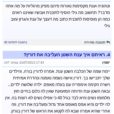
וטהוניה וענת מקסימות נאורות פיהם מפיק מרגליות על מה אתה
מדבר? תחשוב מה גילי הוסיף לתוכנית ועכשיו שאיננו רואים
כמה הן מוסיפות לתוכנית כתוב מה דעצך על ענת והגרזן עזוב
גילי
תגובה מהירה
בתגובה להודעה #2
4.
ראיתם איך ענת השטן העליבה את דורין?
יסמין
01/07/2013 17:43
,
צפיות: 147
יימח שמה של הכלבה השטן ענת. אמרה לדורין בורה, והילדים
שלך יתביישו בך. דורין אישה נשמה נאמנה ונהדרת אמיתית
וישרה הקימה אימפריה עם בעלה מאפס. ילדה שלושה ילדים...
ובאה השטן ענת הדוחה המזעזעת שאין לה כלום בחיים חוץ
מלמזמז נשים והיא לבד בגיל 40 כי אפילו נשים לא רוצות בה. אין
לה ילדים והיא אפס מאופס אחד גדול ומעליבה את דורין. וזה
אחרי שהיא אמרה שבא לה לקטוע את הראש של דורין בגרזן.