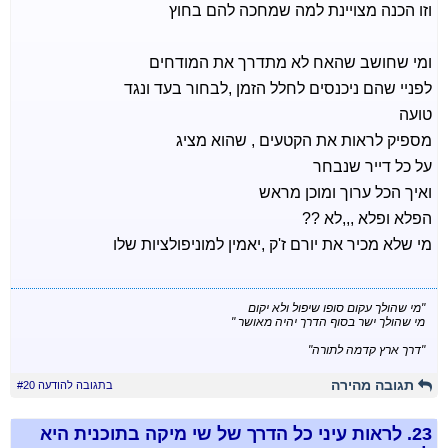
וזו הכנה מצויינת למה שמחכה להם בחוץ
ומי שחושב שהאח לא מתדרך את המודחים
לפניי שהם ניכנסים לחלל הזמן ,לבחור בעד ונגד
טועה
מספיק לראות את הקטעים , שהוא מציג
על כל דייר שנבחר
ואיך הכל ערוך ומוכן מראש
הפלא ופלא ,,,לא ??
מי שלא מכיר את יורם ז'ק ,יאמין למוניפולציות שלו
"מי שהולך עקום סופו שיפול ולא יקום
מי שהולך ישר בסוף הדרך יהיה מאושר "
"דרך ארץ קדמה לתורה"
תגובה מהירה
בתגובה להודעה #20
23.
לראות עיני כל הדרך של שי מיקה בתוכנית היא