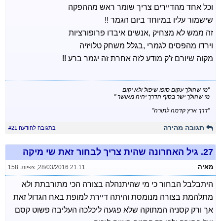
וכל אחד מהדיירים צריך שומר ראש מההפקה
שישמור עליו במיוחד ביום הגמר !!
זה ממש לא מצחיק ,אנשים איבדו פרופורציות
וירדו מהפסים לגמרי ,בגלל משחק טלויזיה
מקוה שיורם ז'ק מודע לזה אחרת זה יגמר ברע !!
"מי שהולך עקום סופו שיפול ולא יקום
מי שהולך ישר בסוף הדרך יהיה מאושר "
"דרך ארץ קדמה לתורה"
תגובה מהירה
בתגובה להודעה #21
27.
גיל האחרונה שהית צריך לבחור זאת שי מיקה
מאיה
28/03/2016 21:11
,
צפיות: 158
היתבלבל הבחור כי מי שהיתנהלה בצורה הכי מתורבתת ולא
מתלהמת בצורה מנומסת והיתה דיירת למופת באח הגדול זאת
אך ורק קסניה המתוקה שלא פגעה ליכלכה העליבה פשוט קסם