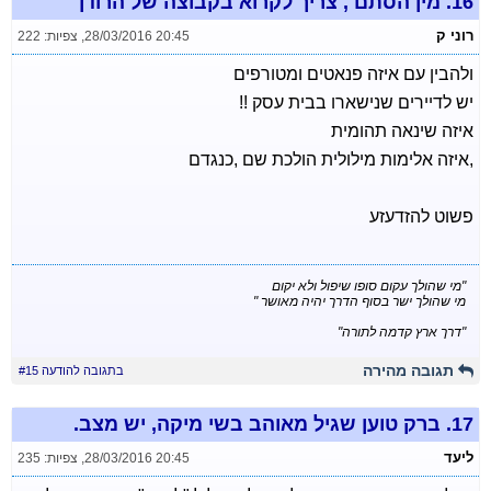
16.
מין הסתם , צריך לקרוא בקבוצה של הרודן
רוני ק
28/03/2016 20:45
,
צפיות: 222
ולהבין עם איזה פנאטים ומטורפים
יש לדיירים שנישארו בבית עסק !!
איזה שינאה תהומית
,איזה אלימות מילולית הולכת שם ,כנגדם
פשוט להזדעזע
"מי שהולך עקום סופו שיפול ולא יקום
מי שהולך ישר בסוף הדרך יהיה מאושר "
"דרך ארץ קדמה לתורה"
תגובה מהירה
בתגובה להודעה #15
17.
ברק טוען שגיל מאוהב בשי מיקה, יש מצב.
ליעד
28/03/2016 20:45
,
צפיות: 235