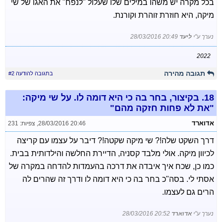
בכל מקרה יש משהו במילים שלו שעלול "לנפח" את האגו של שי
מיקה, היא חוזרת זוהרת וקורנת.
נערך ע"י
ליעד
28/03/2016 20:49
2022
תגובה מהירה
בתגובה להודעה #2
18.
בקיצור, בחר בה כי היא דומה לו. על שי מיקה:
"את לא פחות חזקה מהם"
אדוארד
28/03/2016 20:46
,
צפיות: 231
דרך השקט שלה!? שי מיקה שקטה!? דיבר על עצמו עם קריצה
לכיוון מיקה. אולי מלבד קסניה, הדיירת החלשה והילדותית בבית.
כמו כן, שכח איך איבדה את דרכה בהעמדות להדחה במקרה של
אסתי לי. בסה"כ בחר בה כי היא דומה לו ודרך זה שהרים לה
הרים גם לעצמו.
נערך ע"י
אדוארד
28/03/2016 20:52