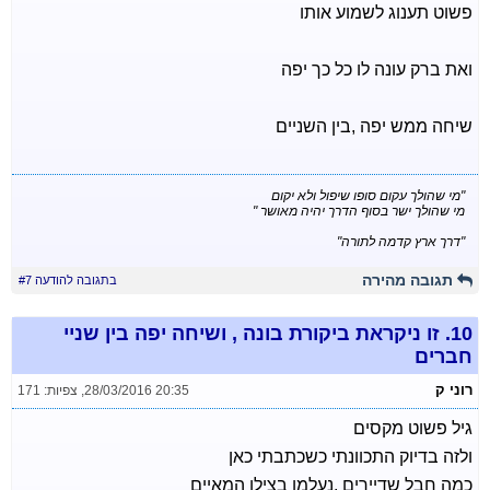
פשוט תענוג לשמוע אותו
ואת ברק עונה לו כל כך יפה
שיחה ממש יפה ,בין השניים
"מי שהולך עקום סופו שיפול ולא יקום
מי שהולך ישר בסוף הדרך יהיה מאושר "
"דרך ארץ קדמה לתורה"
תגובה מהירה
בתגובה להודעה #7
10.
זו ניקראת ביקורת בונה , ושיחה יפה בין שניי
חברים
רוני ק
28/03/2016 20:35
,
צפיות: 171
גיל פשוט מקסים
ולזה בדיוק התכוונתי כשכתבתי כאן
כמה חבל שדיירים ,נעלמו בצילו המאיים