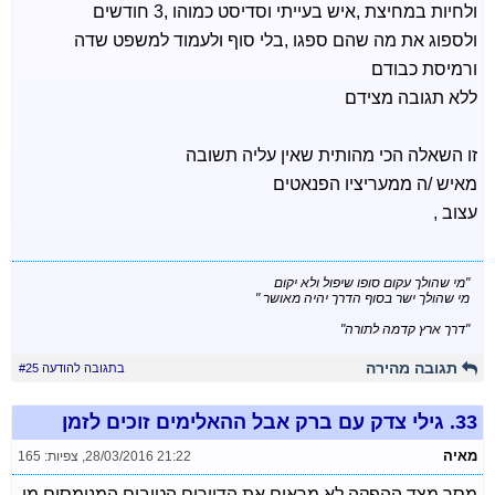
ולחיות במחיצת ,איש בעייתי וסדיסט כמוהו ,3 חודשים
ולספוג את מה שהם ספגו ,בלי סוף ולעמוד למשפט שדה
ורמיסת כבודם
ללא תגובה מצידם
זו השאלה הכי מהותית שאין עליה תשובה
מאיש /ה ממעריציו הפנאטים
עצוב ,
"מי שהולך עקום סופו שיפול ולא יקום
מי שהולך ישר בסוף הדרך יהיה מאושר "
"דרך ארץ קדמה לתורה"
תגובה מהירה
בתגובה להודעה #25
33.
גילי צדק עם ברק אבל ההאלימים זוכים לזמן
מאיה
28/03/2016 21:22
,
צפיות: 165
מסך מצד ההפקה לא מראים את הדיירים הטובים המנומסים מי