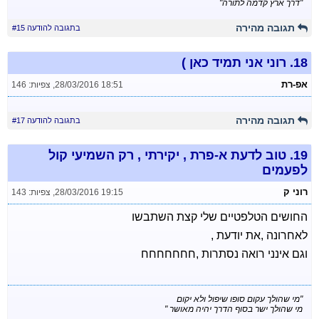
"דרך ארץ קדמה לתורה"
תגובה מהירה
בתגובה להודעה #15
18.
רוני אני תמיד כאן )
אפ-רת
28/03/2016 18:51
,
צפיות: 146
תגובה מהירה
בתגובה להודעה #17
19.
טוב לדעת א-פרת , יקירתי , רק השמיעי קול
לפעמים
רוני ק
28/03/2016 19:15
,
צפיות: 143
החושים הטלפטיים שלי קצת השתבשו
לאחרונה ,את יודעת ,
וגם אינני רואה נסתרות ,חחחחחחח
"מי שהולך עקום סופו שיפול ולא יקום
מי שהולך ישר בסוף הדרך יהיה מאושר "