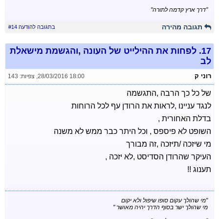
"דרך ארץ קדמה לתורה"
תגובה מהירה
בתגובה להודעה #14
17.
לפחות את ההילייט של העונה ,והגשמת מישאלת
לב
רוני ק
28/03/2016 18:00
,
צפיות: 143
של כל כך הרבה ,התגשמה
לנגד עניינו ,לראות את הרודן עף לכל הרוחות
בדלת האחורית ,
השופט לא פיספס , וכל היתר כבר ממש לא משנה
מי שיזכה /תיזכה ,זה מבורך
העיקר שהרודן הסדיסט ,לא יזכה ,
תענוג !!
"מי שהולך עקום סופו שיפול ולא יקום
מי שהולך ישר בסוף הדרך יהיה מאושר "