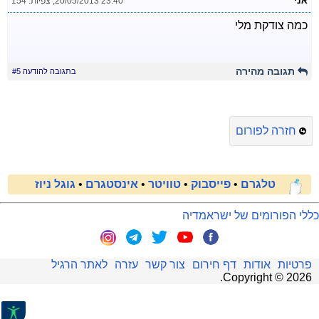
אני
20/05/2013 23:40
,
צפיות: 154
כמה צודקת מלי
תגובה מהירה
בתגובה להודעה #5
חזרה לפורום
טלגרם
•
פייסבוק
•
טוויטר
•
אינסטגרם
•
גוגל ניוז
כללי הפורומים של ישראמדיה
פרטיות
אודות
דף חירום
צור קשר
עזרה
לאתר הרגיל
.
Copyright ©
2026