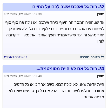
32.
רות גל ואלכס אשב לכם על החיים
יסמין
12/06/2013 19:39
,
צפיות: 162
עד שטהוניה המסריחה תעוף ביחד איתכם ואז נזכה פה סוף סוף
לשיחות עם אנשים תרבותיים. דברי לקיר רות גל...לא אענה לך
יותר מרגע זה. עד שישראמדיה תעיף אותך. ואת מאוווווד קרובה
לזה!!
תגובה מהירה
בתגובה להודעה #29
33.
רות גל אם לא היית מטומטמת....
יסמין
12/06/2013 19:40
,
צפיות: 189
היית יודעת שאני לא יכולה לבוא בשם אחר כי אז כל הדפים
אחורה יתחלפו לשם החדש... אבל את כל כך טיפשה שאת לא
מבינה את זה.