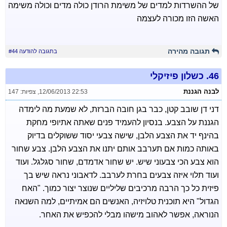
של ההשרדות למדים של משימת הרודן כולה מדים וכולה משימה
האשה הזו מכורה לעצמה
תגובה מהירה
בתגובה להודעה #44
46.
כשלון פיזיקלי
לבנה הגננת
12/06/2013 22:53
,
צפיות: 147
דני דן שובב קטן, כבר בגן חובה הברזת, לא שמעת מה לימדה
הגננת על הצבע. בנסיון להעמיד פנים שאתה אתיופי מחקת
בהינף יד את הצבע הלבן, שישה צבעי יסוד ששוקלים בדיוק
באותה כמות אם תערבב אותם יתנו את הצבע הלבן. צבע שחור
הוא צבע הכי צבעוני שיש. יש שחור אדמדם, שחור סגלגל. ועוד
ועוד תלוי איזה צבעים בחרת לערבב. לדאבוני נראה שיש בך
פיזית כל כך הרבה מרכיבים שליליים שנוצר יצור כמוך. "האח
הגדול" היא תוכנית טלויזיה, האנשים הם אמיתיים, למה השנאה
הנוראה, אפשר לאהוב מישהו מבלי להכפיש את האחר.