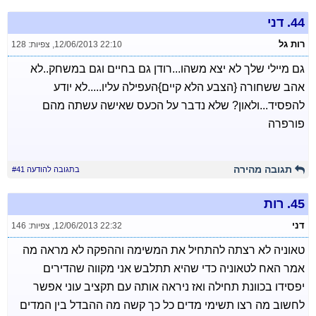
44.
דני
רות גל
12/06/2013 22:10
,
צפיות: 128
גם מיילי שלך לא יצא משהו...רודן גם בחיים וגם במשחק..לא
אהב ששחורה {הצבע הלא קיים}העפילה עליו.....לא יודע
להפסיד...ולאון? שלא נדבר על הכעס שאישה עשתה מהם
פורפרה
תגובה מהירה
בתגובה להודעה #41
45.
רות
דני
12/06/2013 22:32
,
צפיות: 146
טאוניה לא רצתה להתחיל את המשימה וההפקה לא מראה מה
אמר האח לטאוניה כדי שהיא תתלבש אני מקווה שהדירים
יפסידו בכוונת תחילה ואז ניראה אותה עם תקציב עוני אפשר
לחשוב מה רצו תשימי מדים כל כך קשה מה ההבדל בין המדים