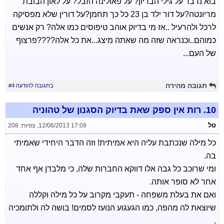
בוא נדבר על גילי הבריון? על פאולינה הזבל? על לאון הבובת
מריונטה?על דור ילד בן 23 כל כך תחמן?על דורין שלא מפסיקה
לרכל ולהרעיל ..אז מי בדיוק אוהב טיפוסים כמו אלה? רק אנשים
כמוהם..וכנראה שזה מה שאתה מיצג...את כל אלה????פרצוף
של העם...
תגובה מהירה
בתגובה להודעה #4
10.
רות אין ספק שאת בדיוק הסגנון של טהוניה
טל
12/06/2013 17:09
,
צפיות: 208
כל מילה שנכתבת עליה היא אמיתית! וזה הדבר היחידי שאמיתי
בה.
ומי שרוכב כל גבה אלו דווקא החברות שלה, כי מלבדן אף אחד
אחר לא סופר אותה.
ואם את בעלת משפחה - תעקבי מקרוב על כל מילה וקללה
שיוצאת לה מהפה, כמו הגעגוע הנועז לסמים! בושה לה ולתומכיה
.