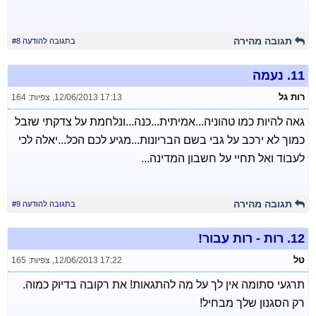
תגובה מהירה
בתגובה להודעה #8
11.
נעמה
רות גל
12/06/2013 17:13
,
צפיות: 164
גאה להיות כמו טהוניה...אמיתית...כנה...ונלחמת על צדקתי שזבל
כמוך לא ירכב על גבי בשם הבריונות...מגיע לכם הכל...יאלה לכי
לעבוד ואל תחיי על חשבון המדינה...
תגובה מהירה
בתגובה להודעה #9
12.
רות - רות עבור!
טל
12/06/2013 17:22
,
צפיות: 165
תרגעי סתומה אין לך על מה להתגאות! את רקובה בדיוק כמוה.
רק הסגנון שלך מבחיל!