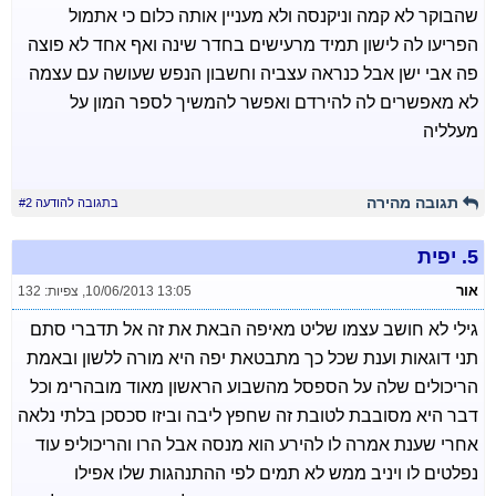
שהבוקר לא קמה וניקנסה ולא מעניין אותה כלום כי אתמול
הפריעו לה לישון תמיד מרעישים בחדר שינה ואף אחד לא פוצה
פה אבי ישן אבל כנראה עצביה וחשבון הנפש שעושה עם עצמה
לא מאפשרים לה להירדם ואפשר להמשיך לספר המון על
מעלליה
תגובה מהירה
בתגובה להודעה #2
5.
יפית
אור
10/06/2013 13:05
,
צפיות: 132
גילי לא חושב עצמו שליט מאיפה הבאת את זה אל תדברי סתם
תני דוגאות וענת שכל כך מתבטאת יפה היא מורה ללשון ובאמת
הריכולים שלה על הספסל מהשבוע הראשון מאוד מובהרימ וכל
דבר היא מסובבת לטובת זה שחפץ ליבה וביזו סכסכן בלתי נלאה
אחרי שענת אמרה לו להירע הוא מנסה אבל הרו והריכוליפ עוד
נפלטים לו ויניב ממש לא תמים לפי ההתנהגות שלו אפילו