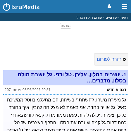
ראשי
פורומים
פורום האח הגדול
חזרה לפורום
1.
יושבים בסלון, אלירן, טל ודני, גל יושבת מולם
בסלון. מדברים…
דנה א חדש
03/06/2026 20:57
,
צפיות: 207
גל מעירה משהו, להשתתף בשיחה, הם מתעלמים וטל ממשיכה
כאילו גל אוויר בחדר. אני באמת לא מצליחה להבין, איך בחורה
כל כך צעירה, יכולה להיות כזאת ממורמרת, קנאית ורעה.אחרי
כמה דקות גל קמה ועוזבת את הסלון. התקף העצבים של טל,
היום אחרי התקציב, חשף אותה בעוד סצנת שנאה, על גל ואדיר,