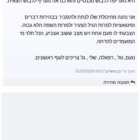
היא מעדיפה ללבוש מכנסיים והוא כנראה מעדיף ללבוש חצאית.
אני נהנה מהיכולת שלו לנתח ולהסביר בבהירות דברים
וסיטואציות למרות הגיל הצעיר ולמרות השפה הלא גבוה.
הצבעתי לו פעם אחת ויש מצב ששוב אצביע, הכל תלוי מי
המועמדים להדחה.
נועם, טל , רפאלה, שלי , גל צריכים לעוף ראשונים.
נערך ע"י
בן השרון
31/05/2026 09:27
תגובה מהירה