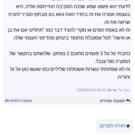
לדעתי הוא פשוט שמע שככה הסביבה התייחסה אליה, היא
בעצמה אמרה את זה בחדר האח והוא בא מבחוץ וסביר להניח
שראה את זה.
זה לא באמת תמים או מקרי להגיד דבר כמו "תחליטי אם את בן
או אישה" לטל שסובלת מחוסר ביטחון מהדימוי העצמי שלה.
כתבתי על טל 3 פעמים מתוכם 2 נמחקו. שלושתם בהקשר של
המקרה מול ענבל.
זה לא שפתחתי עשרות אשכולות שליליים כמו שעשו כאן על גל
והודיה.
נערך ע"י
שייkה
02/06/2026 18:41
תגובה מהירה
בתגובה להודעה #9
חזרה לפורום