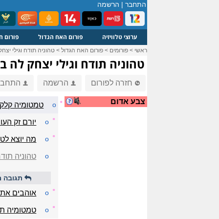
התחבר
|
הרשמה
ערוצי טלוויזיה
פורום האח הגדול
פורום ח
ראשי
>
פורומים
>
פורום האח הגדול
>
טהוניה תודח וגילי יצח
טהוניה תודח וגילי יצחק לה ב
חזרה לפורום
הרשמה
התחבר
צבע אדום
☼
o
טמטומיה קלקל
☼
o
יורם זק הע
☼
o
מה יוצא לטמ
o
טהוניה תודח
תגובה מ
☼
o
אוהבים את ג
☼
o
טמטומיה תצ