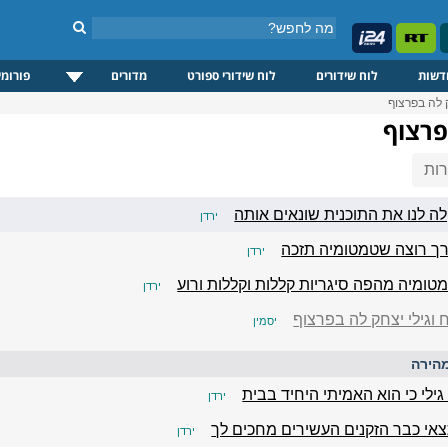
דשות
לוח שידורים
לוח שידורי ספורט
מדורים
פורומי
ק לה בפרצוף
פרצוף
ות
ה לנו את התוכנית שונאים אותה
ירדן
ורך רוצה שטמטומיה תזכה
ירדן
טומיה מהפה סיגריות קללות וקללות ורוע
ירדן
 וגילי יצחק לה בפרצוף
יסמין
הירה
ילי כי הוא האמיתי היחיד בבית
ירדן
אי כבר הזקנים העשירים מחכים לך
ירדן