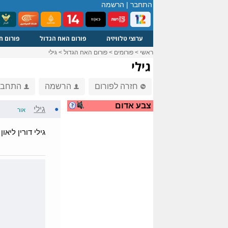
התחבר
|
הרשמה
ערוצי טלוויזיה
פורום האח הגדול
פורום ח
ראשי
>
פורומים
>
פורום האח הגדול
>
גילי
גילי
חזרה לפורום
הרשמה
התחבר
צבע אדום
●
גילי
אור
גילי דורין ליא