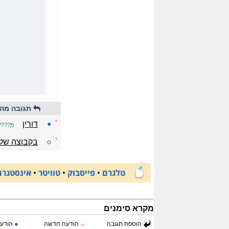
תגובה מהי
☼
●
דורין
מ????
☼
o
בקבוצה של 
טלגרם
•
פייסבוק
•
טוויטר
•
אינסטגרם
מקרא סימנים
●
הוספת תגובה
הודעה חדשה
הודעה
☼