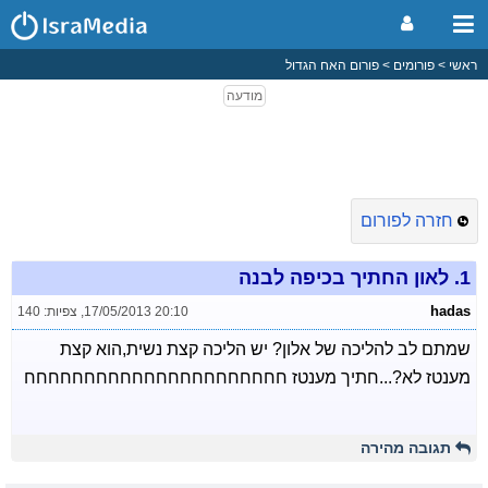
ראשי
פורומים
פורום האח הגדול
חזרה לפורום
1.
לאון החתיך בכיפה לבנה
hadas
17/05/2013 20:10
,
צפיות: 140
שמתם לב להליכה של אלון? יש הליכה קצת נשית,הוא קצת
מענטז לא?...חתיך מענטז חחחחחחחחחחחחחחחחחחחחחח
תגובה מהירה