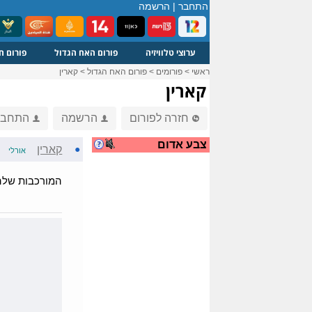
התחבר
|
הרשמה
ערוצי טלוויזיה
פורום האח הגדול
פורום ח
ראשי
>
פורומים
>
פורום האח הגדול
>
קארין
קארין
חזרה לפורום
הרשמה
התחבר
צבע אדום
●
קארין
אורלי
המורכבות שלה