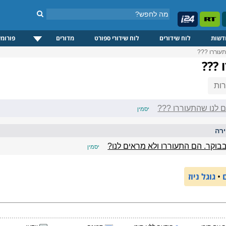
דשות
לוח שידורים
לוח שידורי ספורט
מדורים
פורומי
עוררו ???
 ???
ות
 לנו שהתעוררו ???
יסמין
רה
בוקר. הם התעוררו ולא מראים לנו?
יסמין
•
גוגל ניוז