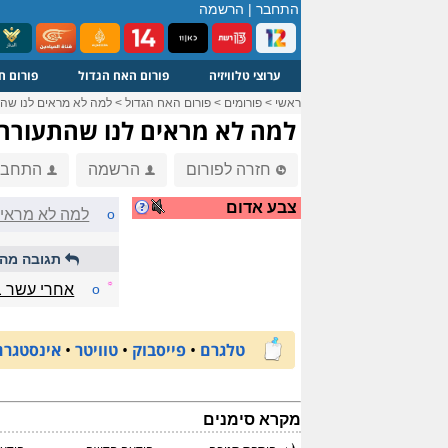
התחבר
|
הרשמה
ערוצי טלוויזיה
פורום האח הגדול
פורום ח
ראשי
>
פורומים
>
פורום האח הגדול
>
למה לא מראים לנו שהת
למה לא מראים לנו שהתעוררו
חזרה לפורום
הרשמה
התחבר
צבע אדום
o
למה לא מראים
תגובה מהי
☼
o
אחרי עשר ב
טלגרם
•
פייסבוק
•
טוויטר
•
אינסטגרם
מקרא סימנים