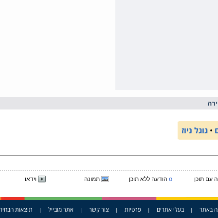
רה
•
גוגל ניוז
o
 עם תוכן
הודעה ללא תוכן
תמונה
וידאו
ה באתר
בעלי אתרים
פרטיות
צור קשר
אתר מובייל
תוצאות הבחיר
|
|
|
|
|