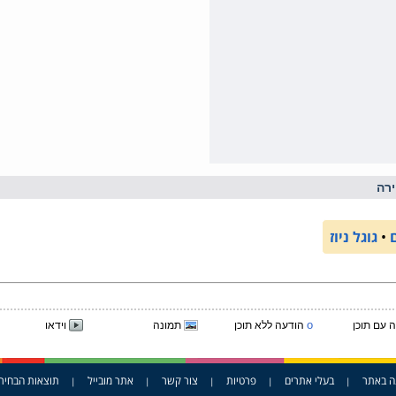
רה
•
גוגל ניוז
o
 עם תוכן
הודעה ללא תוכן
תמונה
וידאו
ה באתר
בעלי אתרים
פרטיות
צור קשר
אתר מובייל
תוצאות הבחיר
|
|
|
|
|