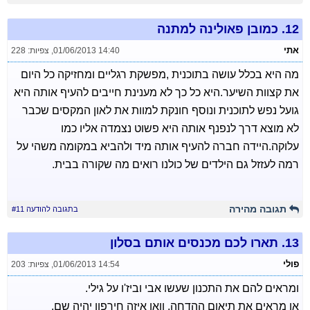
12.
כמובן פאולינה למתנה
אתי
01/06/2013 14:40
,
צפיות: 228
מה היא בכלל עושה בתוכנית ,מפשקת רגליים ומחזיקה כל היום
את קצוות השיער.היא כל כך לא מענינת חייבים להעיף אותה היא
גועל נפש לתוכנית ונוסף חונקת למוות את לאון המקסים שכבר
לא מוצא דרך לנפנף אותה היא פשוט נצמדה אליו כמו
עלוקה.היידה חברה להעיף אותה מיד ולהביא במקומה משהי על
רמה לעזזל גם הילדים של כולנו רואים מה שקורה בבית.
תגובה מהירה
בתגובה להודעה #11
13.
תארו לכם מכנסים אותם בסלון
פולי
01/06/2013 14:54
,
צפיות: 203
ומראים להם את התכנון שעשו אבי וביז'ו על גילי.
או מראים את תיאום ההדחה, וואו איזה חירפון יהיה שם.