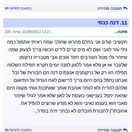
תגובה מהירה
בתגובה להודעה #9
11.
דנה כנסי
מתנה...
01/06/2013 13:21
,
צפיות: 200
תקשיבי קודם אני בהלם מהרוע שהולך שמה ראיתי אתמול כמה
גילי עזר לאבי ושם לא מים קרים לידים הכשיו צריך לצעוק שמה
שיזהר גלי מכול העורבים חסר אונים אבי מטבריה נרקומן
שלעבר אז אן פלא אמר ללאון לפנה יומים תקרא תפילת השלווה
תפילה הזו רק של נרקומנים אנונמים דנה הם חבורות של זבל
ואנחנו נתפל בהם היום צריך לרישום לאח הגדול על התיאום
שלהם להדיח ולא לוותר אוהבת אותך שאתכנת אותי מקווה היום
שהאח יתפל בענייןאני כועסת על לאון שלא אמר לגילי שיזהר
מאבי הוא בעצמו נאיבי והוא לא מודע שרוצים להפיל את
אהובתו"} לחבורת הזבלים לא נבתר יהיה בסדר..
תגובה מהירה
בתגובה להודעה #9