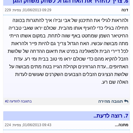
6.
צריך להזהיר את האח הגדול לשחק משחק הוגן
דנה
01/06/2013 09:29
,
צפיות: 229
ולהראות לגילי את התיכנון של אבי וביז'ו איך להתגרות בכוונה
תחילה בגילי כדי להעיף אותו מהבית. שכולם יראו שאבי טבריה
החיטיאר השמן שמחטט באף שווה לתחת. במקום אשתו הייתי
מתה מבושה עכשיו. האח הגדול צריך גם להיות פייר ולהראות
לכל דיירי הבית ולפאולינה בפרט את תיאום ההדחה של שלושת
הזבל להקיא מהם כדי שכולם יראו מי טוב בבית ומי רע. עדת
האתיופים...עדת הגרוזינים וקהילת הגייז בטח מתים מבושה על
שלושת הנציגים הזבלים הצבועים השקרנים שעושים לעדות
האלה שם רע.
תגובה מהירה
בתגובה להודעה #2
7.
רוצה לדעת..
מתנה...
01/06/2013 09:43
,
צפיות: 224