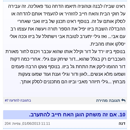
ראינו שביז'ו לבנה וטהוניה תיאמו הדחה נגד פאולינה. זה עבירה
על חוקי הבית והאח חייב להזהיר או להעמיד אותם להדחה או
לסלק אותם על זה. בנוסף ראינו תכנון של ביזו ואבי שאחרי
ההבדלה השבת ביזו יפיל את הספר תורה ויעשה את עצמו רב
עם אבי... ואז גילי יתערב לטובת אבי וישתולל על ביזו וככה אולי
יסלקו אותו מהבית.
בנוסף ביזו ירד על דור וקילל אותו שהוא עכבר ויכנס לחור מאורת
העכברים רק בגלל שהוא...דור שיחק עם גילי. אחרי כמה דקות
דור ההומו ליקק את התחת גל ביזו. בנוסף צעקו הרבה פעמים
ושמעו מלא אנשים...לאון ודור וגילי וענת ועוד שמעו צעקות
מבחוץ ...גילי תיזהר מאבי וביזו הם מתכננים לסלק אותך.
תגובה מהירה
בתגובה להודעה #7
10.
אם זה משחק הוגן האח חייב להתערב.
דנה
01/06/2013 11:11
,
צפיות: 204