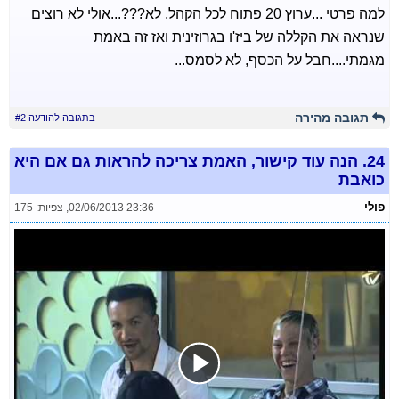
למה פרטי ...ערוץ 20 פתוח לכל הקהל, לא???...אולי לא רוצים
שנראה את הקללה של ביז'ו בגרוזינית ואז זה באמת
מגמתי....חבל על הכסף, לא לסמס...
תגובה מהירה
בתגובה להודעה #2
24.
הנה עוד קישור, האמת צריכה להראות גם אם היא
כואבת
פולי
02/06/2013 23:36
,
צפיות: 175