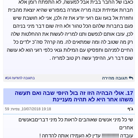
כאבו של החבר בבית אבל למעשה, לא התפתח רומן אלא
חברות אמיתית וכנה מריה אמרה במפורש שהיא יוצאת מהבית
וחוזרת אל בועז וגם רועי יודע את זה ולכן, אני לא חושבת שיש
פגם בחברות שלהם הכל טהור ולא היה שום דבר מיני בניהם
לכן, עזבו אותם לנפשם ותנו למריה לעשות את ההחלטות שלה
רק מה שטוב לה ומה שמתאים לה. מה קרה? סה"כ ילדים כל
החיים לפניהם ותפסיקו עם המילות גנאי כלפי רועי הוא לא עושה
שום דבר רע, ההיפך עשה רק טוב למריה .
תגובה מהירה
בתגובה להודעה #14
17.
אולי הבהיה הזו זה בול היופי שבה ואם תעשה
משהו אחר היא לא תהיה מעניינת
ג'ף
10/07/2018 19:18
,
צפיות: 59
שי כל מיני אנשים שאוהבים לראות כל מיני דבריםבאנשים
אחרים
עובדה !!!!!!!!!!!!!! עדין לא העמידו אותה להדחה !