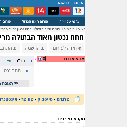
התחבר
|
הרשמה
ערוצי טלוויזיה
פורום האח הגדול
פורום ח
ראשי
>
פורומים
>
פורום האח הגדול
>
חחח נכטון מאוד הבתו
חחח נכטון מאוד הבתולה מרי
חזרה לפורום
הרשמה
התחבר
צבע אדום
☼
●
הד''ר
אני
o
חחח נכטון 
תגובה מ
טלגרם
•
פייסבוק
•
טוויטר
•
אינסטגרם
מקרא סימנים