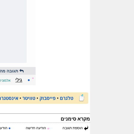
תגובה מהי
☼
●
גילי
אלמונית
טלגרם
•
פייסבוק
•
טוויטר
•
אינסטגרם
מקרא סימנים
●
הוספת תגובה
הודעה חדשה
הודעה
☼