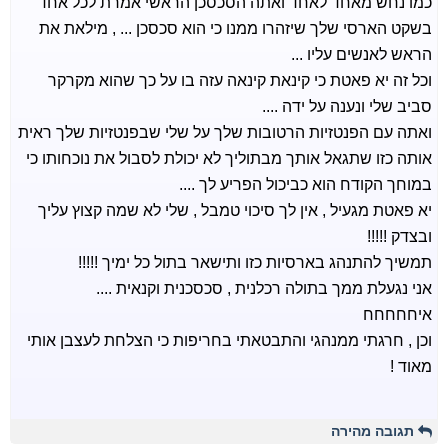
כמו נחש מאחד לאחד ואתה הסכסכן הראשי אמרת לכל אחד
בשקט הארסי שלך שיזהרו ממנו כי הוא סכסכן ... , מילאת את
הראש לאנשים עליו ...
וכל זה יא פאטת כי קינאת קינאה עזה בו על כך שהוא מקרקר
סביב שלי ונענה על ידה ....
ואתה עם הפנטזיות הרטובות שלך על שלי שבפנטזיות שלך ראית
אותה כזו שתגאל אותך מבתוליך לא יכולת לסבול את נוכחותו כי
במוחך הקודח הוא כביכול הפריע לך ....
יא פאטת מגעיל , אין לך סיכוי טמבל , שלי לא שמה קצוץ עליך
ובצדק !!!!!
תמשיך להתנהג בארסיות כזו ותישאר בתול כל ימיך !!!!!
אני נגעלת ממך בתולה רכלנית , סכסכנית וקנאית ....
איחחחחח
וכן , חרגתי ממנהגי והתבטאתי בחריפות כי הצלחת לעצבן אותי
מאוד !
תגובה מהירה