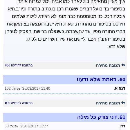
איך מעיין מתאימה בול לאחד כמו אביחי.יכול למרוח אותה
בסיפורי בדים על דברים שאמרו רבנים,כתוב בתורה וכיו"ב.היא
אוכלת הכל. כזו מטומטמת כבר מזמן לא ראיתי. לילות שלמים
חירטט בסיפורים מהתורה. שעות היא ישבה וגמאה בצימאון את
דברי התורה מפיו. עד שנשבתה. כשנפלה ברישתו הפסיק לטרחן
בסיפורי התנ"ך ועבר ליישם את שיר השירים כהלכתו.
שלא נדע.
תגובה מהירה
בתגובה להודעה #56
60.
באמת שלא נדע!!
דנה א.
25/03/2017 11:40
,
צפיות: 102
תגובה מהירה
בתגובה להודעה #59
61.
דני צודק כל מילה
דדון
25/03/2017 12:27
,
צפיות: 68