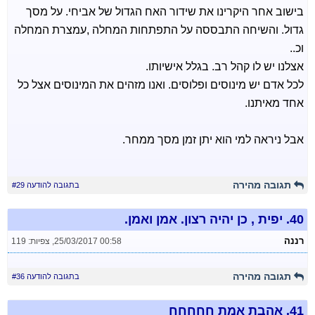
בישוב אחר היקרינו את שידור האח הגדול של אביחי. על מסך
גדול. והשיחה התבססה על התפתחות המחלה ,עמצרת המחלה
וכ..
אצלנו יש לו קהל רב. בגלל אישיותו.
לכל אדם יש מינוסים ופלוסים. ואנו מזהים את המינוסים אצל כל
אחד מאיתנו.
אבל ניראה למי הוא יתן זמן מסך ממחר.
תגובה מהירה
בתגובה להודעה #29
40.
יפית , כן יהיה רצון. אמן ואמן.
רננה
25/03/2017 00:58
,
צפיות: 119
תגובה מהירה
בתגובה להודעה #36
41.
אהבת אמת חחחחח