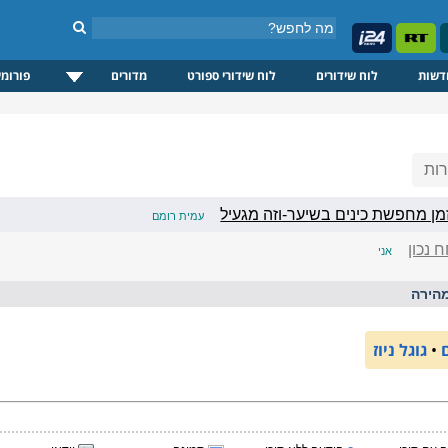
דשות
לוח שידורים
לוח שידורי ספורט
מדורים
פורומי
ות
מן מחפשת כינים בשיער-וזה מגעיל
עמית רומם
נכון
אני
הירה
•
גוגל ניוז