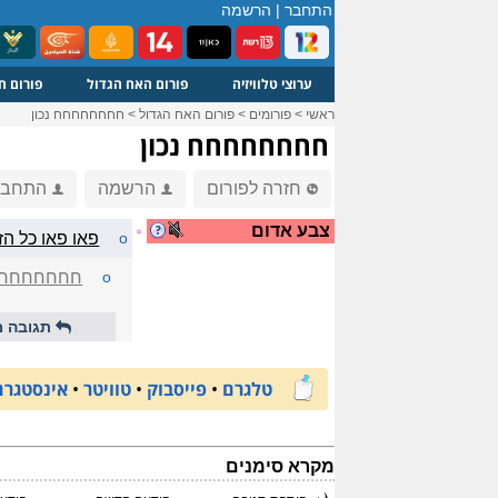
התחבר
|
הרשמה
ערוצי טלוויזיה
פורום האח הגדול
פורום ח
ראשי
>
פורומים
>
פורום האח הגדול
>
חחחחחחחח נכון
חחחחחחחח נכון
חזרה לפורום
הרשמה
התחבר
צבע אדום
☼
o
פאו פאו כל הז
o
חחחחחחחח 
תגובה מ
טלגרם
•
פייסבוק
•
טוויטר
•
אינסטגרם
מקרא סימנים