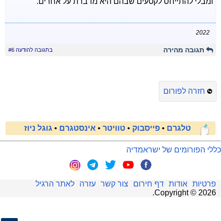
ומבלי להתייחס לקטעים שבהם היא מדברת על אחרים.
2022
תגובה מהירה
בתגובה להודעה #6
חזרה לפורום
טלגרם
•
פייסבוק
•
טוויטר
•
אינסטגרם
•
גוגל ניוז
כללי הפורומים של ישראמדיה
פרטיות
אודות
דף חירום
צור קשר
עזרה
לאתר הרגיל
.
Copyright ©
2026