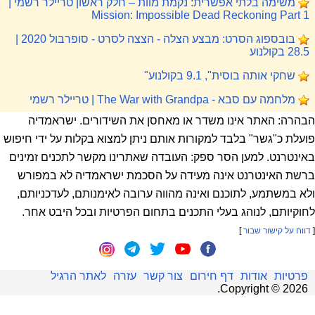
משימה בלתי אפשרית: נקמת מוות – חלק ראשון טריילר רשמי |
Mission: Impossible Dead Reckoning Part 1
בובספוג הסרט: מבצע הצלה - הצצה לסרט - סופרבול 2020 |
28.5 בקולנוע
שחקי אותה בוסית", 9.1 בקולנוע"
מלחמה עם סבא - The War with Grandpa | טריילר רשמי
הבהרה: האתר אינו משדר או מאחסן את השידורים. ישראמדיה
פועלת כ"גשר" בלבד למקורות אותם ניתן למצוא בקלות על ידי חיפוש
באינטרנט. למען הסר ספק: העובדה שאתרינו מקשר לתכנים זמינים
ברשת האינטרנט אינה מעידה על הסכמת ישראמדיה לא במפורש
ולא במשתמע, לתוכנם ואינה מהווה ערובה לאימנותם, לעדכניותם,
לחוקיותם, לנוהג בעלי התכנים בתחום הפרטיות ובכל היבט אחר.
[
דווח על קישור שבור
]
פרטיות
אודות
דף חירום
צור קשר
עזרה
לאתר הרגיל
.
Copyright ©
2026