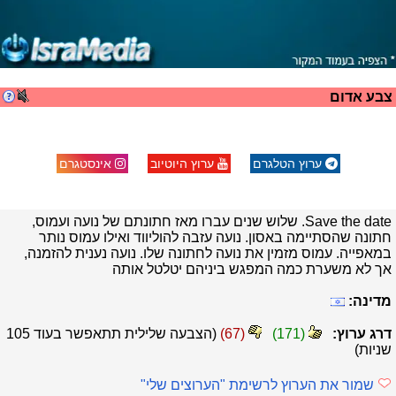
צבע אדום
ערוץ הטלגרם
ערוץ היוטיוב
אינסטגרם
Save the date. שלוש שנים עברו מאז חתונתם של נועה ועמוס,
חתונה שהסתיימה באסון. נועה עזבה להוליווד ואילו עמוס נותר
במאפייה. עמוס מזמין את נועה לחתונה שלו. נועה נענית להזמנה,
אך לא משערת כמה המפגש ביניהם יטלטל אותה
מדינה:
דרג ערוץ:
(
171
)
(
67
)
(הצבעה שלילית תתאפשר בעוד
105
שניות)
שמור את הערוץ לרשימת "הערוצים שלי"