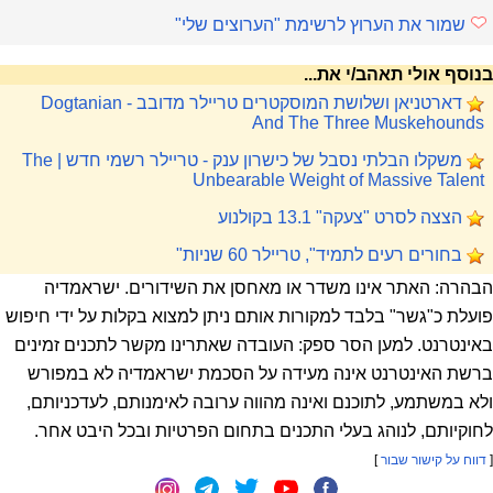
שמור את הערוץ לרשימת "הערוצים שלי"
בנוסף אולי תאהב/י את...
דארטניאן ושלושת המוסקטרים טריילר מדובב - Dogtanian
And The Three Muskehounds
משקלו הבלתי נסבל של כישרון ענק - טריילר רשמי חדש | The
Unbearable Weight of Massive Talent
הצצה לסרט "צעקה" 13.1 בקולנוע
בחורים רעים לתמיד", טריילר 60 שניות"
הבהרה: האתר אינו משדר או מאחסן את השידורים. ישראמדיה
פועלת כ"גשר" בלבד למקורות אותם ניתן למצוא בקלות על ידי חיפוש
באינטרנט. למען הסר ספק: העובדה שאתרינו מקשר לתכנים זמינים
ברשת האינטרנט אינה מעידה על הסכמת ישראמדיה לא במפורש
ולא במשתמע, לתוכנם ואינה מהווה ערובה לאימנותם, לעדכניותם,
לחוקיותם, לנוהג בעלי התכנים בתחום הפרטיות ובכל היבט אחר.
[
דווח על קישור שבור
]