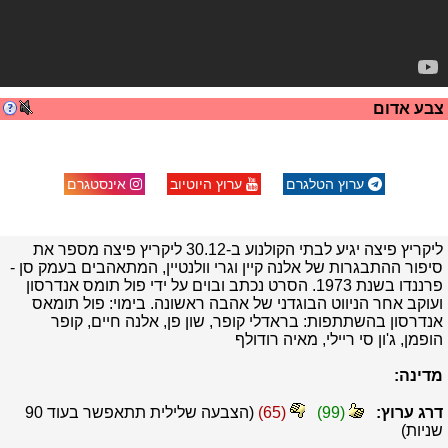
צבע אדום
ערוץ הטלגרם
ערוץ היוטיוב
אינסטגרם
ליקריץ פיצה יגיע לבתי הקולנוע ב-30.12 ליקריץ פיצה מספר את
סיפור ההתבגרות של אלנה קיין וגרי וולנטיין, המתאהבים בעמק סן -
פרננדו בשנת 1973. הסרט נכתב ובוים על ידי פול תומס אנדרסון
ועוקב אחר הניווט הבוגדני של אהבה ראשונה. בימוי: פול תומאס
אנדרסון בהשתתפות: בראדלי קופר, שון פן, אלנה חיים, קופר
הופמן, ג'ון סי ריילי, מאיה רודולף
מדינה:
דרג ערוץ:
(
99
)
(
65
)
(הצבעה שלילית תתאפשר בעוד
90
שניות)