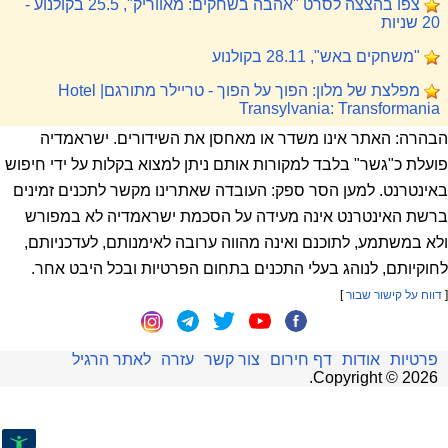
צפו בהצצה לסרט "אהבה בשחקים: מאווריק", 25.5 בקולנוע -
20 שניות
"משחקים באש", 28.11 בקולנוע
מפלצת של מלון: הפוך על הפוך - טריילר מתורגם| Hotel
Transylvania: Transformania
הבהרה: האתר אינו משדר או מאחסן את השידורים. ישראמדיה
פועלת כ"גשר" בלבד למקורות אותם ניתן למצוא בקלות על ידי חיפוש
באינטרנט. למען הסר ספק: העובדה שאתרינו מקשר לתכנים זמינים
ברשת האינטרנט אינה מעידה על הסכמת ישראמדיה לא במפורש
ולא במשתמע, לתוכנם ואינה מהווה ערובה לאימנותם, לעדכניותם,
לחוקיותם, לנוהג בעלי התכנים בתחום הפרטיות ובכל היבט אחר.
[
דווח על קישור שבור
]
פרטיות
אודות
דף חירום
צור קשר
עזרה
לאתר הרגיל
.
Copyright ©
2026