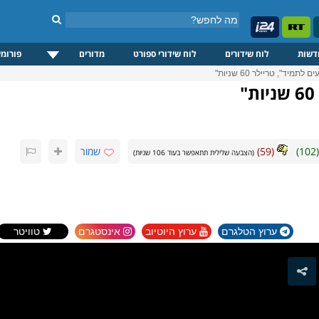
דשות
לוח שידורים
לוח שידורי ספורט
מדורים
פורומי
לתמיד", טריילר 60 שניות"
(
102
)
(
59
)
שמור
(הצבעה שלילית תתאפשר בעוד
106
שניות)
ערוץ הטלגרם
ערוץ היוטיוב
אינסטגרם
טוויטר