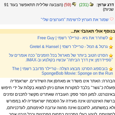
דרג ערוץ:
(
231
)
(
59
)
(הצבעה שלילית תתאפשר בעוד
91
שניות)
שמור את הערוץ לרשימת "הערוצים שלי"
בנוסף אולי תאהב/י את...
לשחרר את גיא - טריילר רשמי | Free Guy
גרטל & הנזל - טריילר רשמי | Gretel & Hansel
הסרט הטוב ביותר של מארוול בכל הזמנים" ככה אומרים על
"ספיידרמן: אין דרך הביתה" עכשיו בקולנוע וב-IMAX.
בובספוג הסרט: מבצע הצלה - טריילר מדובב רשמי | The
SpongeBob Movie: Sponge on the Run
הבהרה: האתר אינו משדר או מאחסן את השידורים. ישראמדיה
פועלת כ"גשר" בלבד למקורות אותם ניתן למצוא בקלות על ידי חיפוש
באינטרנט. למען הסר ספק: העובדה שאתרינו מקשר לתכנים זמינים
ברשת האינטרנט אינה מעידה על הסכמת ישראמדיה לא במפורש
ולא במשתמע, לתוכנם ואינה מהווה ערובה לאימנותם, לעדכניותם,
לחוקיותם, לנוהג בעלי התכנים בתחום הפרטיות ובכל היבט אחר.