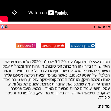
צבע אדום
ערוץ הטלגרם
ערוץ היוטיוב
אינסטגרם
הסרט יגיע לבתי הקולנוע ב-9.1.20 ארה"ב, 2020 מל ומיה (טיפאני
האדיש ורוז ביירן) הן החברות הכי טובות. הן גרות יחד ומנהלות עסק
משותף למוצרי קוסמטיקה שהן הקימו בעצמן. למרבה הצער, המצב
הכלכלי של העסק לא טוב וכאשר מגיעה הצעת רכישה מטעם קלייר
לונה (סלמה הייק), מנהלת חברת קוסמטיקה ענקית, היא טובה מכדי
לוותר עליה, מה שמסכן את החברות ארוכת השנים של מל ומיה.
עסקי היופי עומדים להיות מכוערים מאוד... במאי: מיגל ארטרה
שחקנים: טיפאני האדיש, רוז ביירן, סלמה הייק, בילי פורטר וג'ניפר
קולידג'.
מדינה: