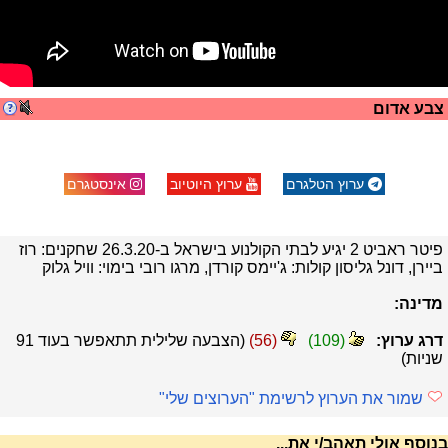
צבע אדום
ערוץ הטלגרם
ערוץ היוטיוב
אינסטגרם
פיטר ראביט 2 יגיע לבתי הקולנוע בישראל ב-26.3.20 שחקנים: רוז
ביירן, דונל גליסון קולות: ג'יימס קורדן, מרגו רובי בימוי: וויל גלוק
מדינה:
דרג ערוץ:
(
109
)
(
56
)
(הצבעה שלילית תתאפשר בעוד
91
שניות)
שמור את הערוץ לרשימת "הערוצים שלי"
בנוסף אולי תאהב/י את...