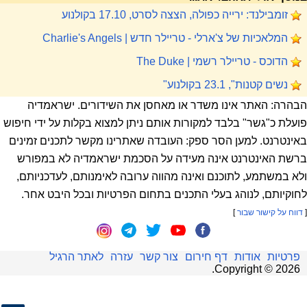
זומבילנד: ירייה כפולה, הצצה לסרט, 17.10 בקולנוע
המלאכיות של צ'ארלי - טריילר חדש | Charlie's Angels
הדוכס - טריילר רשמי | The Duke
נשים קטנות", 23.1 בקולנוע"
הבהרה: האתר אינו משדר או מאחסן את השידורים. ישראמדיה
פועלת כ"גשר" בלבד למקורות אותם ניתן למצוא בקלות על ידי חיפוש
באינטרנט. למען הסר ספק: העובדה שאתרינו מקשר לתכנים זמינים
ברשת האינטרנט אינה מעידה על הסכמת ישראמדיה לא במפורש
ולא במשתמע, לתוכנם ואינה מהווה ערובה לאימנותם, לעדכניותם,
לחוקיותם, לנוהג בעלי התכנים בתחום הפרטיות ובכל היבט אחר.
[
דווח על קישור שבור
]
פרטיות
אודות
דף חירום
צור קשר
עזרה
לאתר הרגיל
.
Copyright ©
2026