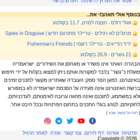
שמור את הערוץ לרשימת "הערוצים שלי"
בנוסף אולי תאהב/י את...
אגלי דולס - הצצה לסרט, 11.7 בקולנוע
מרגלים לא רגילים - טריילר מתורגם חדש | Spies in Disguise
ידיד הדייגים - טריילר רשמי | Fisherman's Friends
21 גשרים - 26.9 בקולנוע
הבהרה: האתר אינו משדר או מאחסן את השידורים. ישראמדיה
פועלת כ"גשר" בלבד למקורות אותם ניתן למצוא בקלות על ידי חיפוש
באינטרנט. למען הסר ספק: העובדה שאתרינו מקשר לתכנים זמינים
ברשת האינטרנט אינה מעידה על הסכמת ישראמדיה לא במפורש
ולא במשתמע, לתוכנם ואינה מהווה ערובה לאימנותם, לעדכניותם,
לחוקיותם, לנוהג בעלי התכנים בתחום הפרטיות ובכל היבט אחר.
[
דווח על קישור שבור
]
פרטיות
אודות
דף חירום
צור קשר
עזרה
לאתר הרגיל
.
Copyright ©
2026