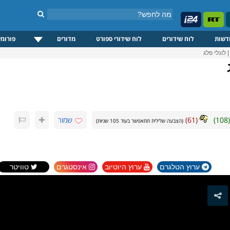
דשות
לוח שידורים
לוח שידורי ספורט
מדורים
פורומי
לונלי פלג
(
108
)
(
61
)
שמור
(הצבעה שלילית תתאפשר בעוד
105
שניות)
ערוץ הטלגרם
ערוץ היוטיוב
אינסטגרם
טוויטר