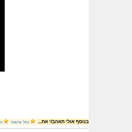
בנוסף אולי תאהב/י את...
נחל ערוגות
המ