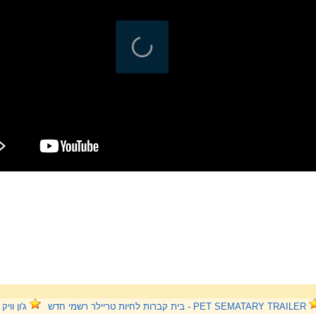
PET SEMATARY TRAILER - בית קברות לחיות טריילר רשמי חדש
ג'ון וויק 3 - הצצה לסרט, 16.5 בקולנוע