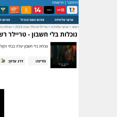
התחבר
|
הרשמה
ערוצי טלוויזיה
פורום האח הגדול
פורום ח
ראשי
>
ערוצי טלוויזיה
>
טריילרים כללי עונה 2019
>
נוכלות בלי ח
נוכלות בלי חשבון - טריילר רשמי | rs
נוכלות בלי חשבון יעלה בבתי הקולנוע ב-12.9.2019 Hustlers ארה"ב 2019 בהשראת אירועים אמיתיים ושערוריי
מדינה:
דרג ערוץ: