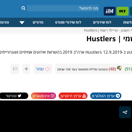
דשות
לוח שידורים
לוח שידורי ספורט
מדורים
פורומי
שבון - טריילר רשמי | Hustlers
Hustle
תים, הסרט מגולל...
(
91
)
(
48
)
שמור
(הצבעה שלילית תתאפשר בעוד
106
שניות)
ערוץ הטלגרם
ערוץ היוטיוב
אינסטגרם
טוויטר