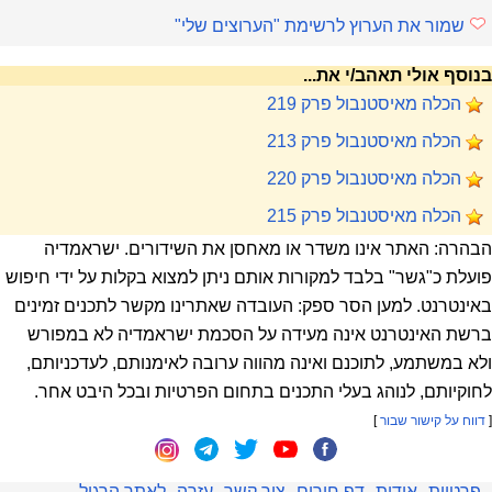
שמור את הערוץ לרשימת "הערוצים שלי"
בנוסף אולי תאהב/י את...
הכלה מאיסטנבול פרק 219
הכלה מאיסטנבול פרק 213
הכלה מאיסטנבול פרק 220
הכלה מאיסטנבול פרק 215
הבהרה: האתר אינו משדר או מאחסן את השידורים. ישראמדיה
פועלת כ"גשר" בלבד למקורות אותם ניתן למצוא בקלות על ידי חיפוש
באינטרנט. למען הסר ספק: העובדה שאתרינו מקשר לתכנים זמינים
ברשת האינטרנט אינה מעידה על הסכמת ישראמדיה לא במפורש
ולא במשתמע, לתוכנם ואינה מהווה ערובה לאימנותם, לעדכניותם,
לחוקיותם, לנוהג בעלי התכנים בתחום הפרטיות ובכל היבט אחר.
[
דווח על קישור שבור
]
פרטיות
אודות
דף חירום
צור קשר
עזרה
לאתר הרגיל