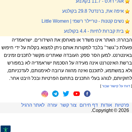
אגלי דולס - 11.7 בקולנוע
איפה את, ברנדט? 29.8 בקולנוע
נשים קטנות - טריילר רשמי | Little Women
בית קברות לחיות - 4.4 בקולנוע
הבהרה: האתר אינו משדר או מאחסן את השידורים. ישראמדיה
פועלת כ"גשר" בלבד למקורות אותם ניתן למצוא בקלות על ידי חיפוש
באינטרנט. למען הסר ספק: העובדה שאתרינו מקשר לתכנים זמינים
ברשת האינטרנט אינה מעידה על הסכמת ישראמדיה לא במפורש
ולא במשתמע, לתוכנם ואינה מהווה ערובה לאימנותם, לעדכניותם,
לחוקיותם, לנוהג בעלי התכנים בתחום הפרטיות ובכל היבט אחר.
[
דווח על קישור שבור
]
פרטיות
אודות
דף חירום
צור קשר
עזרה
לאתר הרגיל
.
Copyright ©
2026