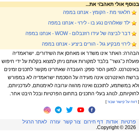
בנוסף אולי תאהב/י את...
חלאווי מת - הקומץ - אנחנו במפה
ילד שאלוהים נגע בו - לירוי - אנחנו במפה
דבר לביצה של עידו רוזנבלום - WOW - אנחנו במפה
לירוי מבקיע גול - הורים ביציע - אנחנו במפה
הבהרה: האתר אינו משדר או מאחסן את השידורים. ישראמדיה
פועלת כ"גשר" בלבד למקורות אותם ניתן למצוא בקלות על ידי חיפוש
באינטרנט. למען הסר ספק: העובדה שאתרינו מקשר לתכנים זמינים
ברשת האינטרנט אינה מעידה על הסכמת ישראמדיה לא במפורש
ולא במשתמע, לתוכנם ואינה מהווה ערובה לאימנותם, לעדכניותם,
לחוקיותם, לנוהג בעלי התכנים בתחום הפרטיות ובכל היבט אחר.
[
דווח על קישור שבור
]
פרטיות
אודות
דף חירום
צור קשר
עזרה
לאתר הרגיל
.
Copyright ©
2026