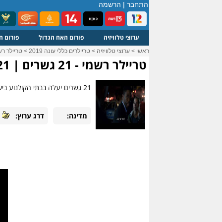
התחבר
|
הרשמה
ערוצי טלוויזיה
פורום האח הגדול
פורום ח
ראשי
>
ערוצי טלוויזיה
>
טריילרים כללי עונה 2019
>
טריילר רשמי - 21 גשרים 
טריילר רשמי - 21 גשרים | 21 Bridges
21 גשרים יעלה בבתי הקולנוע בישראל ב-26.9.19 21 Bridges ארה"ב 2019 צ'דוויק בוזמן ('הפנתר השחור') מככב במותחן אקשן מהמפיקים...
מדינה:
דרג ערוץ: