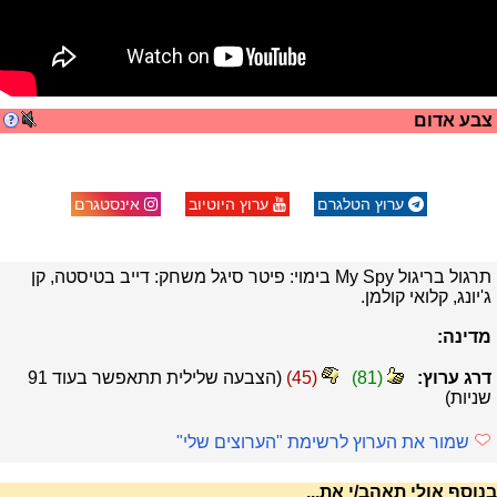
צבע אדום
ערוץ הטלגרם
ערוץ היוטיוב
אינסטגרם
תרגול בריגול My Spy בימוי: פיטר סיגל משחק: דייב בטיסטה, קן
ג'יונג, קלואי קולמן.
מדינה:
דרג ערוץ:
(
81
)
(
45
)
(הצבעה שלילית תתאפשר בעוד
91
שניות)
שמור את הערוץ לרשימת "הערוצים שלי"
בנוסף אולי תאהב/י את...