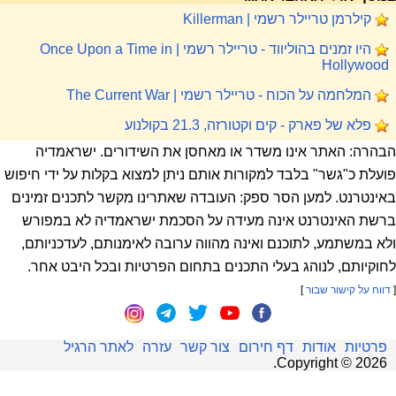
קילרמן טריילר רשמי | Killerman
היו זמנים בהוליווד - טריילר רשמי | Once Upon a Time in
Hollywood
המלחמה על הכוח - טריילר רשמי | The Current War
פלא של פארק - קים וקטורזה, 21.3 בקולנוע
הבהרה: האתר אינו משדר או מאחסן את השידורים. ישראמדיה
פועלת כ"גשר" בלבד למקורות אותם ניתן למצוא בקלות על ידי חיפוש
באינטרנט. למען הסר ספק: העובדה שאתרינו מקשר לתכנים זמינים
ברשת האינטרנט אינה מעידה על הסכמת ישראמדיה לא במפורש
ולא במשתמע, לתוכנם ואינה מהווה ערובה לאימנותם, לעדכניותם,
לחוקיותם, לנוהג בעלי התכנים בתחום הפרטיות ובכל היבט אחר.
[
דווח על קישור שבור
]
פרטיות
אודות
דף חירום
צור קשר
עזרה
לאתר הרגיל
.
Copyright ©
2026