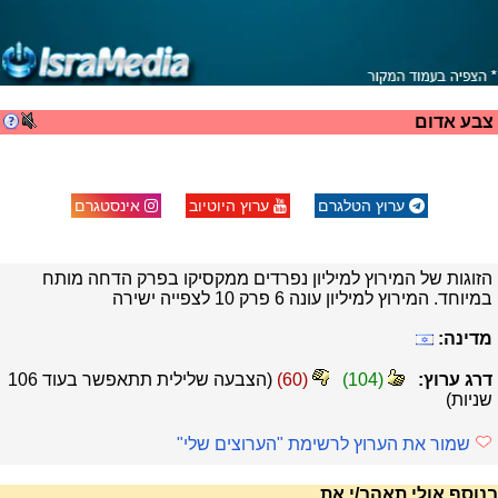
צבע אדום
ערוץ הטלגרם
ערוץ היוטיוב
אינסטגרם
הזוגות של המירוץ למיליון נפרדים ממקסיקו בפרק הדחה מותח
במיוחד. המירוץ למיליון עונה 6 פרק 10 לצפייה ישירה
מדינה:
דרג ערוץ:
(
104
)
(
60
)
(הצבעה שלילית תתאפשר בעוד
105
שניות)
שמור את הערוץ לרשימת "הערוצים שלי"
בנוסף אולי תאהב/י את...