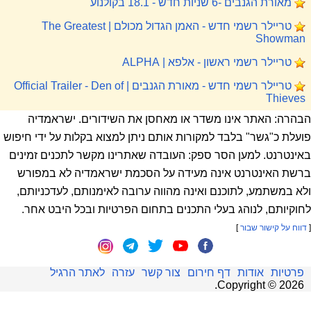
מאורת הגנבים -6 שניות חדש - 18.1 בקולנוע
טריילר רשמי חדש - האמן הגדול מכולם | The Greatest
Showman
טריילר רשמי ראשון - אלפא | ALPHA
טריילר רשמי חדש - מאורת הגנבים | Official Trailer - Den of
Thieves
הבהרה: האתר אינו משדר או מאחסן את השידורים. ישראמדיה
פועלת כ"גשר" בלבד למקורות אותם ניתן למצוא בקלות על ידי חיפוש
באינטרנט. למען הסר ספק: העובדה שאתרינו מקשר לתכנים זמינים
ברשת האינטרנט אינה מעידה על הסכמת ישראמדיה לא במפורש
ולא במשתמע, לתוכנם ואינה מהווה ערובה לאימנותם, לעדכניותם,
לחוקיותם, לנוהג בעלי התכנים בתחום הפרטיות ובכל היבט אחר.
[
דווח על קישור שבור
]
פרטיות
אודות
דף חירום
צור קשר
עזרה
לאתר הרגיל
.
Copyright ©
2026