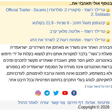
בנוסף אולי תאהב/י את...
טריילר רשמי - סיקאריו 2: סולדאדו | Official Trailer - Sicario
2: Soldado
קינגסמן מעגל הזהב - 6 שניות - 21.9 בקולנוע
טריילר רשמי – אליטה: מלאך קרב
טריילר רשמי - אמהות רעות 2: לשרוד את החג
הבהרה: האתר אינו משדר או מאחסן את השידורים. ישראמדיה
פועלת כ"גשר" בלבד למקורות אותם ניתן למצוא בקלות על ידי חיפוש
באינטרנט. למען הסר ספק: העובדה שאתרינו מקשר לתכנים זמינים
ברשת האינטרנט אינה מעידה על הסכמת ישראמדיה לא במפורש
ולא במשתמע, לתוכנם ואינה מהווה ערובה לאימנותם, לעדכניותם,
לחוקיותם, לנוהג בעלי התכנים בתחום הפרטיות ובכל היבט אחר.
[
דווח על קישור שבור
]
פרטיות
אודות
דף חירום
צור קשר
עזרה
לאתר הרגיל
.
Copyright ©
2026