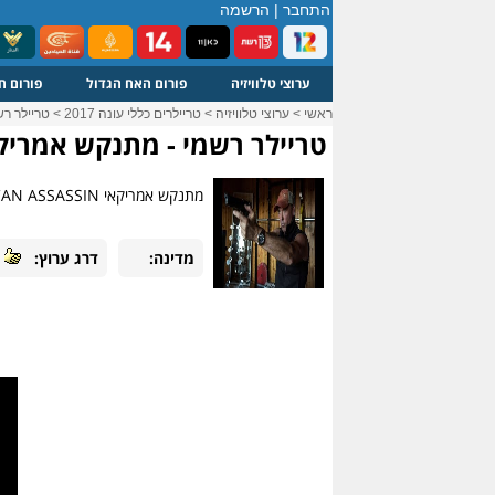
התחבר
|
הרשמה
ערוצי טלוויזיה
פורום האח הגדול
פורום ח
ראשי
>
ערוצי טלוויזיה
>
טריילרים כללי עונה 2017
>
טריילר ר
טריילר רשמי - מתנקש אמריק
מתנקש אמריקאי AMERICAN ASSASSIN ארה"ב 2017 הסרט עוקב אחר עלייתו של מיטש ראפ (דילן אובראיין), מגויס סי.אי.איי הנמצא תחת...
מדינה:
דרג ערוץ: