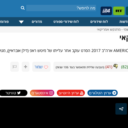
דשות
לוח שידורים
לוח שידורי ספורט
מדורים
פורומי
שמי - מתנקש אמריקאי
אי
(
82
)
(
41
)
שמור
(הצבעה שלילית תתאפשר בעוד
106
שניות)
ערוץ הטלגרם
ערוץ היוטיוב
אינסטגרם
טוויטר