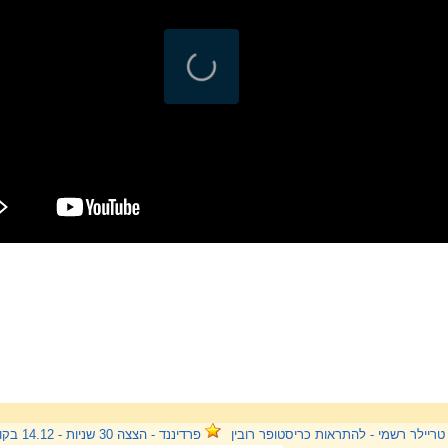
טריילר רשמי - להתראות כריסטופר רובין
פרדיננד - הצצה 30 שניות - 14.12 בקולנוע