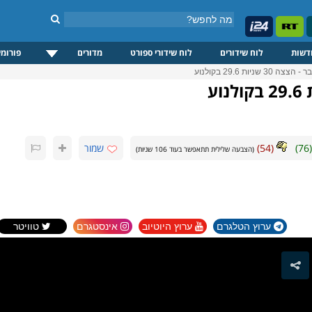
דשות
לוח שידורים
לוח שידורי ספורט
מדורים
פורומי
 30 שניות 29.6 בקולנוע
(
76
)
(
54
)
שמור
(הצבעה שלילית תתאפשר בעוד
106
שניות)
ערוץ הטלגרם
ערוץ היוטיוב
אינסטגרם
טוויטר