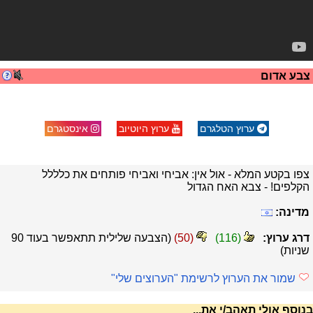
צבע אדום
ערוץ הטלגרם
ערוץ היוטיוב
אינסטגרם
צפו בקטע המלא - אול אין: אביחי ואביחי פותחים את כלללל
הקלפים! - צבא האח הגדול
מדינה:
דרג ערוץ:
(
116
)
(
50
)
(הצבעה שלילית תתאפשר בעוד
90
שניות)
שמור את הערוץ לרשימת "הערוצים שלי"
בנוסף אולי תאהב/י את...