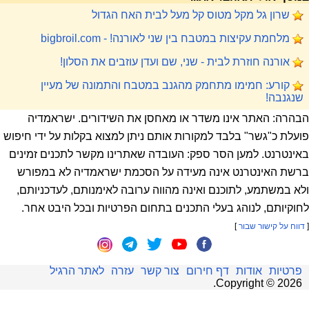
שרון גל מקל מטוס קל מעל לבית האח הגדול
מלחמת עקיצות במטבח בין שני לאורנה! - bigbroil.com
אורנה חוזרת לבית - שני, שם ועדן עוזבים את הסלון!
קורע: חמימו מתחמק מהגנב במטבח והתמונה של מעיין
שנגנבה!
הבהרה: האתר אינו משדר או מאחסן את השידורים. ישראמדיה
פועלת כ"גשר" בלבד למקורות אותם ניתן למצוא בקלות על ידי חיפוש
באינטרנט. למען הסר ספק: העובדה שאתרינו מקשר לתכנים זמינים
ברשת האינטרנט אינה מעידה על הסכמת ישראמדיה לא במפורש
ולא במשתמע, לתוכנם ואינה מהווה ערובה לאימנותם, לעדכניותם,
לחוקיותם, לנוהג בעלי התכנים בתחום הפרטיות ובכל היבט אחר.
[
דווח על קישור שבור
]
פרטיות
אודות
דף חירום
צור קשר
עזרה
לאתר הרגיל
.
Copyright ©
2026