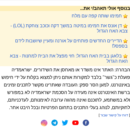
בנוסף אולי תאהב/י את...
חמימו שותה קפה עם מלח
דן אונס את חמימו במיטה במשך דקה וכוכב צוחקת (LOL) -
צבא האח הגדול
הדיירים החדשים פותחים על אורנה ומעיין שיושבות לידם
בספסל!
בלאגן בבית האח הגדול: חזי מפצל את הבית למחנות - צבא
האח הגדול
הבהרה: האתר אינו משדר או מאחסן את השידורים. ישראמדיה
פועלת כ"גשר" בלבד למקורות אותם ניתן למצוא בקלות על ידי חיפוש
באינטרנט. למען הסר ספק: העובדה שאתרינו מקשר לתכנים זמינים
ברשת האינטרנט אינה מעידה על הסכמת ישראמדיה לא במפורש
ולא במשתמע, לתוכנם ואינה מהווה ערובה לאימנותם, לעדכניותם,
לחוקיותם, לנוהג בעלי התכנים בתחום הפרטיות ובכל היבט אחר.
[
דווח על קישור שבור
]