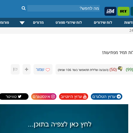
דשות
לוח שידורים
לוח שידורי ספורט
מדורים
פורומי
לות תמיד מפתיעות!
(
99
)
(
50
)
שמור
(הצבעה שלילית תתאפשר בעוד
106
שניות)
ערוץ הטלגרם
ערוץ היוטיוב
אינסטגרם
טוויטר