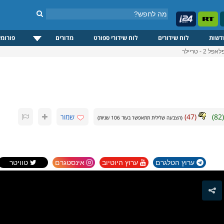
דשות
לוח שידורים
לוח שידורי ספורט
מדורים
פורומי
2 - טריילר
(
82
)
(
47
)
שמור
(הצבעה שלילית תתאפשר בעוד
106
שניות)
ערוץ הטלגרם
ערוץ היוטיוב
אינסטגרם
טוויטר