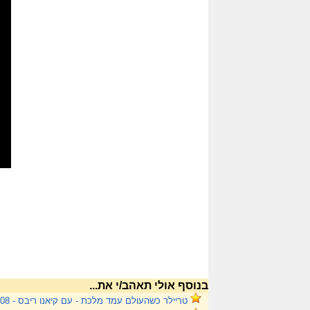
בנוסף אולי תאהב/י את...
טריילר כשהעולם עמד מלכת - עם קיאנו ריבס - 11.12.08 בקולנוע