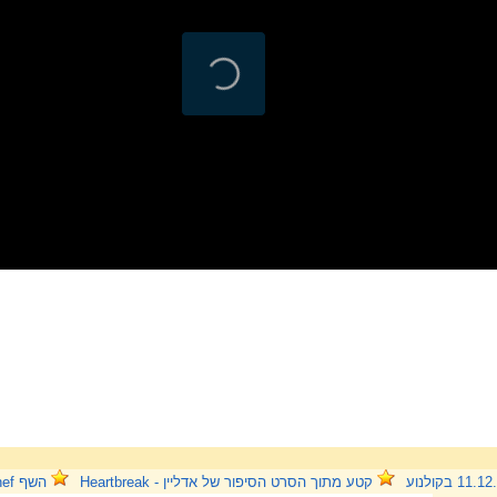
קטע מתוך הסרט הסיפור של אדליין - Heartbreak
השף The Chef טריילר מתורגם